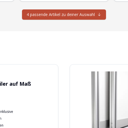
4 passende Artikel zu deiner Auswahl
ler auf Maß
nklusive
h
nen