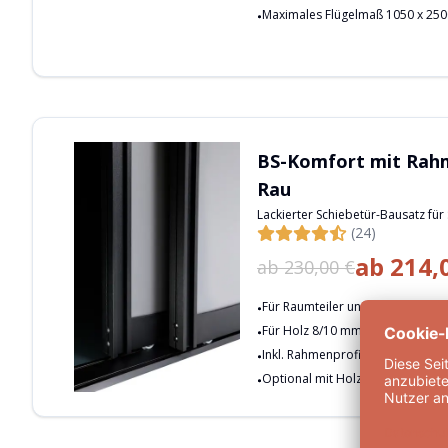
Maximales Flügelmaß 1050 x 25
BS-Komfort mit Rah
Rau
Lackierter Schiebetür-Bausatz für
(24)
ab
214,
ab
230,00 €
Für Raumteiler und Nischentüren 
Für Holz 8/10 mm, Glas in 4/6 m
Inkl. Rahmenprofile, Rollen und 
Optional mit Holz- oder Glasfüll