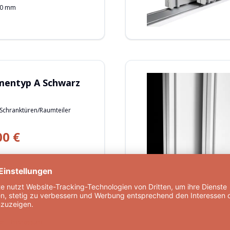
00 mm
mentyp A Schwarz
 Schranktüren/Raumteiler
00 €
jeder Art
m geeignet
Schienen
ung auf Maß