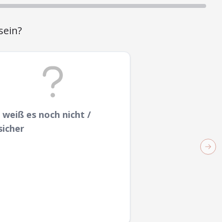
sein?
h weiß es noch nicht /
sicher
Next