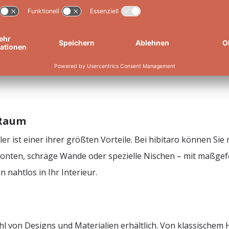
ät für Ihr Zuhause
ne elegante und funktionale Möglichkeit, offene Wohnräume 
und Licht zu verlieren. Ob im Wohn- oder Arbeitszimmer, di
 Raum
r ist einer ihrer größten Vorteile. Bei hibitaro können Si
nten, schräge Wände oder spezielle Nischen – mit maßgefe
nahtlos in Ihr Interieur.
zahl von Designs und Materialien erhältlich. Von klassischem