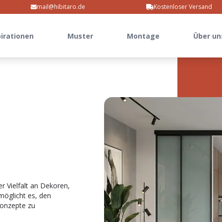
mail@hibitaro.de
Kostenloser Versand
pirationen
Muster
Montage
Über un
r Vielfalt an Dekoren,
möglicht es, den
konzepte zu