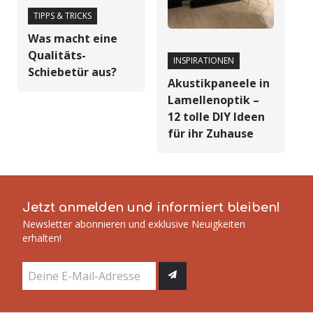
TIPPS & TRICKS
Was macht eine
Qualitäts-
INSPIRATIONEN
Schiebetür aus?
Akustikpaneele in
Lamellenoptik –
12 tolle DIY Ideen
für ihr Zuhause
Jetzt anmelden und informiert bleiben!
Newsletter abonnieren und exklusive Neuigkeiten
erhalten!